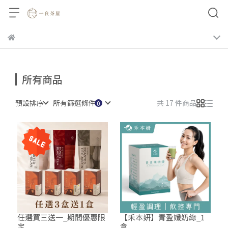
所有商品
預設排序
所有篩選條件
共 17 件商品
任選買三送一_期間優惠限
【禾本妍】青盈孅奶綠_1
定
盒