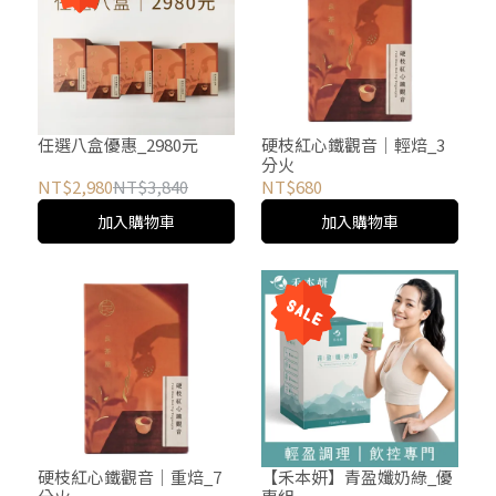
任選八盒優惠_2980元
硬枝紅心鐵觀音│輕焙_3
分火
NT$2,980
NT$3,840
NT$680
加入購物車
加入購物車
硬枝紅心鐵觀音│重焙_7
【禾本妍】青盈孅奶綠_優