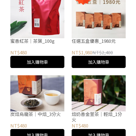
蜜香紅茶｜茶葉_100g
任選五盒優惠_1980元
NT$480
NT$1,980
NT$2,400
加入購物車
加入購物車
炭焙烏龍茶│中焙_3分火
焙奶香金萱茶│輕焙_1分
火
NT$480
NT$480
加入購物車
加入購物車